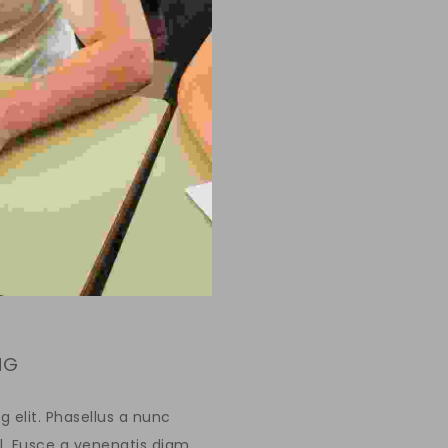
NG
 elit. Phasellus a nunc
l. Fusce a venenatis diam.