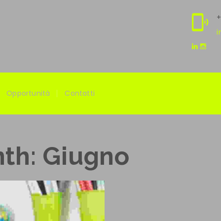
+
i
Opportunità
Contatti
nth: Giugno