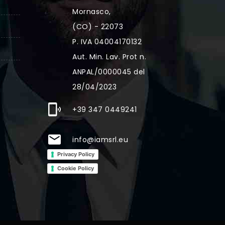
Mornasco,
(CO) - 22073
P. IVA 04004170132
Aut. Min. Lav. Prot n.
ANPAL/0000045 del
28/04/2023
+39 347 0449241
info@iamsrl.eu
Privacy Policy
Cookie Policy