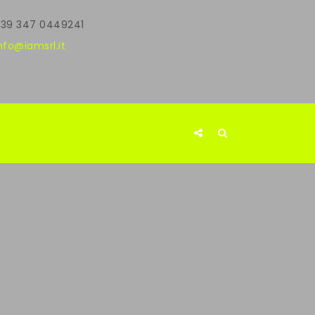
39 347 0449241
nfo@iamsrl.it