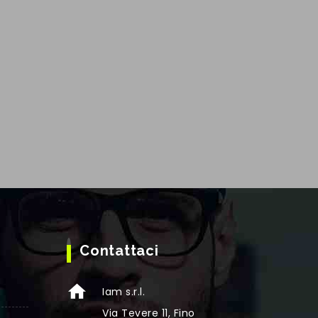
Contattaci
Iam s.r.l.
Via Tevere 11, Fino