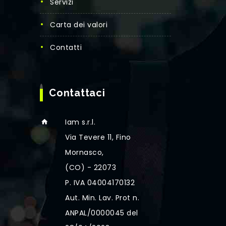
Servizi
Carta dei valori
Contatti
Contattaci
Iam s.r.l.
Via Tevere 11, Fino
Mornasco,
(CO) - 22073
P. IVA 04004170132
Aut. Min. Lav. Prot n.
ANPAL/0000045 del